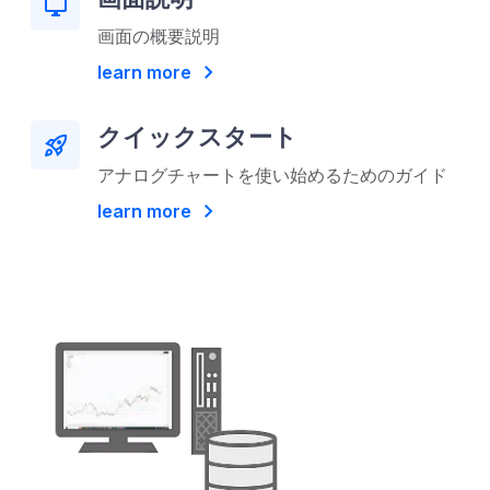
desktop_windows
画面の概要説明
chevron_right
learn more
クイックスタート
rocket_launch
アナログチャートを使い始めるためのガイド
chevron_right
learn more