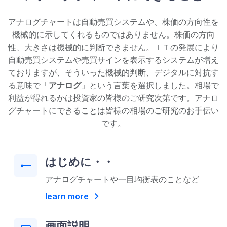
アナログチャートは自動売買システムや、株価の方向性を
機械的に示してくれるものではありません。株価の方向
性、大きさは機械的に判断できません。ＩＴの発展により
自動売買システムや売買サインを表示するシステムが増え
ておりますが、そういった機械的判断、デジタルに対抗す
る意味で「
アナログ
」という言葉を選択しました。相場で
利益が得れるかは投資家の皆様のご研究次第です。アナロ
グチャートにできることは皆様の相場のご研究のお手伝い
です。
はじめに・・
line_start
アナログチャートや一目均衡表のことなど
chevron_right
learn more
画面説明